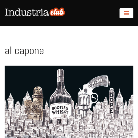
Saltar
al
contenido
al capone