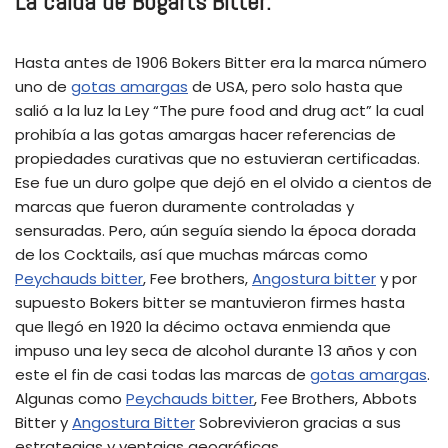
La caida de Bogarts Bitter:
Hasta antes de 1906 Bokers Bitter era la marca número
uno de
gotas amargas
de USA, pero solo hasta que
salió a la luz la Ley “The pure food and drug act” la cual
prohibía a las gotas amargas hacer referencias de
propiedades curativas que no estuvieran certificadas.
Ese fue un duro golpe que dejó en el olvido a cientos de
marcas que fueron duramente controladas y
sensuradas. Pero, aún seguía siendo la época dorada
de los Cocktails, así que muchas márcas como
Peychauds bitter
, Fee brothers,
Angostura bitter
y por
supuesto Bokers bitter se mantuvieron firmes hasta
que llegó en 1920 la décimo octava enmienda que
impuso una ley seca de alcohol durante 13 años y con
este el fin de casi todas las marcas de
gotas amargas
.
Algunas como
Peychauds bitter
, Fee Brothers, Abbots
Bitter y
Angostura Bitter
Sobrevivieron gracias a sus
estrategias y ventajas geográficas.